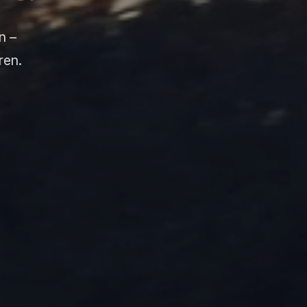
n –
ren.