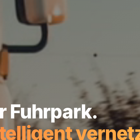
hr Fuhrpark.
telligent vernet