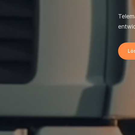
Telem
entwic
Lö