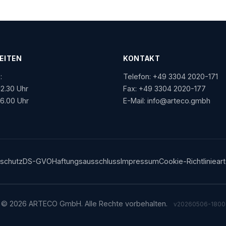
EITEN
KONTAKT
:
Telefon:
+49 3304 2020-171
12.30 Uhr
Fax: +49 3304 2020-177
16.00 Uhr
E-Mail:
info@arteco.gmbh
schutz
DS-GVO
Haftungsausschluss
Impressum
Cookie-Richtlinie
ar
© 2026 ARTECO GmbH. Alle Rechte vorbehalten.
v20260506-1800